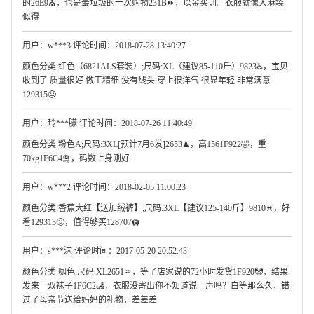
的26E9⛪，也是最垃圾的一次购物231B⏩，以金买训。衣服就像大麻袋
似得
用户：w***3 评论时间：2018-07-28 13:40:27
颜色分类:红色（6821ALS套装）;尺码:XL（建议85-110斤）9823♿，宝贝
收到了 质量很好 做工精细 没有线头 穿上很洋气 很显年轻 非常满意
129315🤤
用户：玲***朦 评论时间：2018-07-26 11:40:49
颜色分类:粉色A;尺码:3XL[预计7月6发]2653♟，高1561F922🤣，重
70kg1F6C4🛅，码数上身刚好
用户：w***2 评论时间：2018-02-05 11:00:23
颜色分类:香蕉大红【送加绒裤】;尺码:3XL【建议125-140斤】9810♓，好
看129313🤢，值得够买128707🛄
用户：s***沫 评论时间：2017-05-20 20:52:43
颜色分类:咖色;尺码:XL2651♒，等了店家说的72小时发货1F920🤡，结果
发来一双袜子1F6C2🛃，衣服没寄出你不知道说一声吗？白等那么久，错
过了母亲节送给妈妈的礼物，差差差