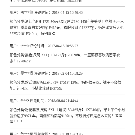
🍹，非常满意127818🍋，穿着舒服，版型好看
用户：嘟***佗 评论时间：2018-04-15 16:46:46
颜色分类:酒红色HH-1721;尺码:3XL(建议130-145斤.美美哒！竟然 无一人
退货！质量真的太好啦)1F415🐖，衣服收到了1F377🍸，妈妈试穿后大小
非常合适1F349🍊，特别喜欢！
用户：j***9 评论时间：2017-04-15 20:56:27
颜色分类:黑色;尺码:2XL(110-125斤)128020🐕，一直都很喜欢浅恋家衣
服！127862🍷
用户：零***枫 评论时间：2018-02-04 15:58:29
颜色分类:款式10紫色压花;尺码:1751F413🐔，妈妈很喜欢。裤子不会很
肥。还可以。小腿比较贴1F375🍶
用户：f***2 评论时间：2018-08-04 21:44:44
颜色分类:粉花套装;尺码:5XL【建议150-165斤】127810🍃，穿上半个小时
就滑边了9971⛴，两侧和袖都是9197⏮，不晓得好评是怎么来的！差差
差！！！
用户：歆***婉 评论时间：2018-03-19 13:03:45