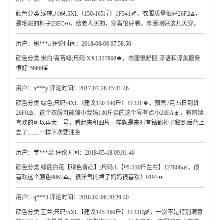
颜色分类:浅棕;尺码:5XL（150-165斤）1F341🍂，衣服质量很好26F2⛳，
是毛呢的料子23EC⏭，给老人买的，穿着很好看，厚度刚好这几天穿。
用户：铒***a 评论时间：2018-08-08 07:58:50
颜色分类:米白/青苔绿;尺码:XXL127808🍁，衣服很舒服 淳语和淳美服务
很好 ?9969⛲
用户：n***y 评论时间：2017-07-26 15:31:46
颜色分类:绿色;尺码:4XL（建议130-140斤）1F33F🍀，預售7月25日到貨
26F0⛱，这个衣服可能偏小我妈130斤买的这个号有点小23EA⏫，有阿姨
喜欢的可以再大一号，看起来和图片一样就是来时有钻都掉了粘到后背上
去了……一样下次要注意
用户：宝***蕊 评论时间：2018-05-18 09:01:46
颜色分类:绿底白花【绿色背心】;尺码:L【95-110斤左右】127806🌿，很
喜欢这个颜色9962⛰，很洋气的裙子妈妈很喜欢！9193⏪
用户：q***3 评论时间：2018-02-06 20:29:40
颜色分类:芷兰;尺码:5XL【建议145-160斤】1F33D🌾，一次不是特别满意