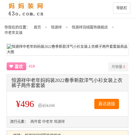
导航栏
你现在的位置：
首页
>
恒源祥
>
恒源祥羽绒服饰旗舰店
>
中老年女装
418
喜欢
月销量
0
恒源祥中老年妈妈装2022春季新款洋气小衫女装上衣
裤子两件套套装
¥496
直达链接
原价
¥298
流行元素：
两件套
中老年
恒源祥