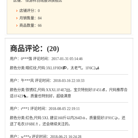
店铺：
恒源祥羽绒服饰旗舰店
店铺评分：0
月销售量：84
商品数量：66
商品评论：(20)
用户：0***强 评论时间：2017-01-31 05:14:46
颜色分类:暗红纹;尺码:3XL1F9D6🧗，太老气。1F6C2🛃
用户：午***风 评论时间：2018-03-16 22:10:33
颜色分类:铁锈红;尺码:XXXL1F4E7📨，宝贝特别好1F451👒，尺码推荐合
适1F423🐤，质量也特别好，超级满意
用户：t***1 评论时间：2018-08-05 22:19:11
颜色分类:红色;尺码:5XL 建议160斤以内264D♎，质量挺好1F91C🤝，还
送了毛衣1F6BE🚿，还会继续关注的。
用户：w***z 评论时间：2018-06-21 16:24:28