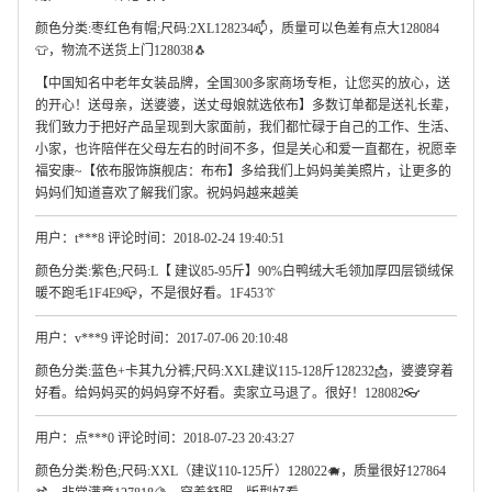
颜色分类:枣红色有帽;尺码:2XL128234📫，质量可以色差有点大128084
👕，物流不送货上门128038🐧
【中国知名中老年女装品牌，全国300多家商场专柜，让您买的放心，送
的开心！送母亲，送婆婆，送丈母娘就选依布】多数订单都是送礼长辈，
我们致力于把好产品呈现到大家面前，我们都忙碌于自己的工作、生活、
小家，也许陪伴在父母左右的时间不多，但是关心和爱一直都在，祝愿幸
福安康~【依布服饰旗舰店：布布】多给我们上妈妈美美照片，让更多的
妈妈们知道喜欢了解我们家。祝妈妈越来越美
用户：t***8 评论时间：2018-02-24 19:40:51
颜色分类:紫色;尺码:L【 建议85-95斤】90%白鸭绒大毛领加厚四层锁绒保
暖不跑毛1F4E9📪，不是很好看。1F453👔
用户：v***9 评论时间：2017-07-06 20:10:48
颜色分类:蓝色+卡其九分裤;尺码:XXL建议115-128斤128232📩，婆婆穿着
好看。给妈妈买的妈妈穿不好看。卖家立马退了。很好！128082👓
用户：点***0 评论时间：2018-07-23 20:43:27
颜色分类:粉色;尺码:XXL（建议110-125斤）128022🐗，质量很好127864