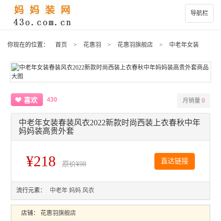
导航栏
你现在的位置：
首页
>
花惠羽
>
花惠羽旗舰店
>
中老年女装
430
喜欢
月销量
0
中老年女装春装风衣2022新款时尚西装上衣春秋中年
妈妈装高贵外套
¥218
直达链接
原价
¥98
流行元素：
中老年
妈妈
风衣
店铺：
花惠羽旗舰店