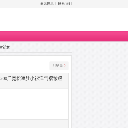
资讯信息
｜
联系我们
衬衫女
月销量
0
200斤宽松遮肚小衫洋气褶皱短