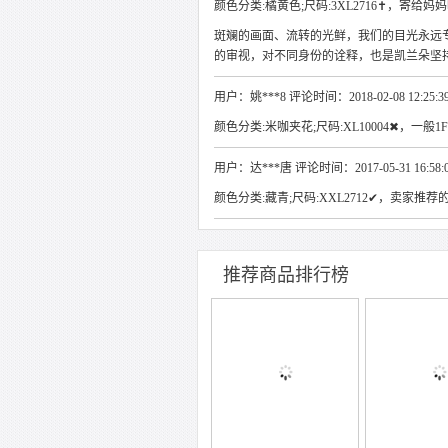
颜色分类:橘黄色;尺码:3XL2716✝，寄给妈
斑斓的画面、流转的光鲜，我们的目光永远
的审视，对不同身份的诠释，也是凯兰朵坚
用户：姚***8 评论时间：2018-02-08 12:25:3
颜色分类:米咖夹花;尺码:XL10004✖，一般1F
用户：达***唐 评论时间：2017-05-31 16:58:
颜色分类:藏青;尺码:XXL2712✔，卖家推荐的
推荐商品排行榜