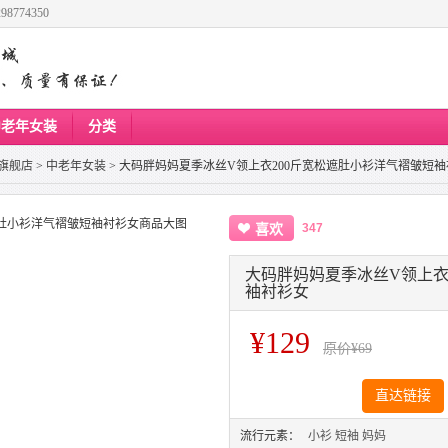
8774350
中老年女装
分类
旗舰店
>
中老年女装
>
大码胖妈妈夏季冰丝V领上衣200斤宽松遮肚小衫洋气褶皱短袖
347
喜欢
大码胖妈妈夏季冰丝V领上衣
袖衬衫女
¥129
原价
¥69
直达链接
流行元素：
小衫
短袖
妈妈