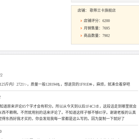
店铺：
歌蒂兰卡旗舰店
店铺评分：6200
月销售量：7695
商品数量：7902
22
-125斤内）2721✨，质量一般128194📃，想退货的1F91E🤟，麻烦，就凑合着穿吧
2
几年才知道原来评论85个字才会有积分。所以从今天到以后1F4C3📄，这段话走到哪里就会
，东西不赖啊。不然就用别的话来评论了。不知道这样子够不够85字。谢谢老板的认真
觉得东西好我才买的，你会发现我每一家都是这么写的。因为复制一下就好了
0