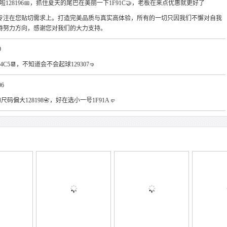
妈啦128196📅，抓住夏天的尾巴在美丽一下1F91C🤝，老板在来点优惠就更好了
专注在您贴切需求上。打造完美品质与真实高体验，所有的一切只因我们不懈对自我
持努力方向，感谢您对我们的大力支持。
9
4C5📆，不知道会不会起球129307🤜
06
尺码偏大128198📇，好在选小一号1F91A🤛