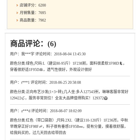
店铺评分：6200
月销售量：7695
商品数量：7902
商品评论：(6)
用户：我***宇 评论时间：2018-08-04 13:45:30
颜色分类:绿色;尺码:L（建议80-95斤）1F238🈹，面料很柔软1F98D🦎，
穿着很舒适1F95D🥞，透气性很好，外观设计很好
用户：t***1 评论时间：2018-06-25 20:58:08
颜色分类:正向布艺沙发(1+3+转);几人坐:多人127543🈸，琳琳客服非常好
129422🦏，服务非常到位！全友大品牌值得购买！129372🥝
用户：z***d 评论时间：2018-08-07 18:02:09
颜色分类:红色（带口袋款）;尺码:2XL（建议110-120斤）1F236🈷，中秋
早晚穿正好1F98F🦐，料子很有垂感1F95B🥜，挺有分量，摸着很舒服，
给我妈买的，过几天回去给带回去