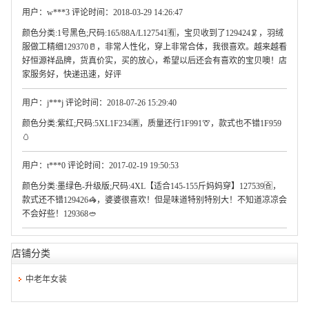
用户：w***3 评论时间：2018-03-29 14:26:47
颜色分类:1号黑色;尺码:165/88A/L127541🈶，宝贝收到了129424🦑，羽绒
服做工精细129370🥛，非常人性化，穿上非常合体，我很喜欢。越来越看
好恒源祥品牌，货真价实，买的放心，希望以后还会有喜欢的宝贝噢！店
家服务好，快递迅速，好评
用户：j***j 评论时间：2018-07-26 15:29:40
颜色分类:紫红;尺码:5XL1F234🈵，质量还行1F991🦒，款式也不错1F959
🥚
用户：t***0 评论时间：2017-02-19 19:50:53
颜色分类:墨绿色-升级版;尺码:4XL【适合145-155斤妈妈穿】127539🈴，
款式还不错129426🦓，婆婆很喜欢！但是味道特别特别大！不知道凉凉会
不会好些！129368🥙
店铺分类
中老年女装