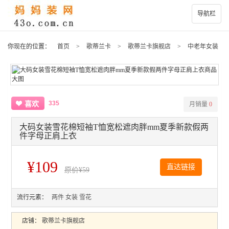
导航栏
你现在的位置：
首页
>
歌蒂兰卡
>
歌蒂兰卡旗舰店
>
中老年女装
335
喜欢
月销量
0
大码女装雪花棉短袖T恤宽松遮肉胖mm夏季新款假两
件字母正肩上衣
¥109
直达链接
原价
¥59
流行元素：
两件
女装
雪花
店铺：
歌蒂兰卡旗舰店