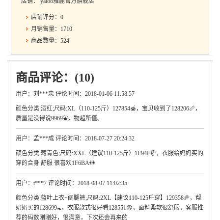
店铺：
yaloo雅鹿官方旗舰店
店铺评分：0
月销售量：1710
商品数量：524
商品评论：(10)
用户：刘***忠 评论时间：2018-01-06 11:58:57
颜色分类:酒红;尺码:XL（110-125斤）127854🍯，宝贝收到了128206📏，
质量是没得说9969⛲，物超所值。
用户：孟***成 评论时间：2018-07-27 20:24:32
颜色分类:藏青色;尺码:XXL（建议110-125斤）1F94F🥐，衣服给妈妈买的
穿的合身 舒服 很喜欢1F6BA🚻
用户：t***7 评论时间：2018-08-07 11:02:35
颜色分类:蓝叶上衣+阔腿裤;尺码:2XL【建议110-125斤穿】129358🥏，帮
奶奶买的128699🚼，衣服款式很好看128551😨，面料柔软很舒服，客服推
荐的码数刚刚好，很满意，下次还会再来的