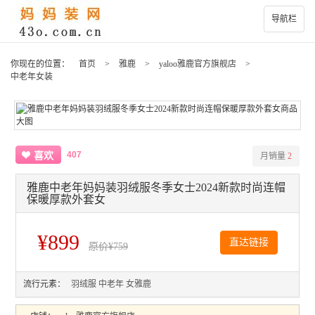
导航栏
你现在的位置：
首页
>
雅鹿
>
yaloo雅鹿官方旗舰店
>
中老年女装
407
喜欢
月销量
2
雅鹿中老年妈妈装羽绒服冬季女士2024新款时尚连帽
保暖厚款外套女
¥899
直达链接
原价
¥759
流行元素：
羽绒服
中老年
女雅鹿