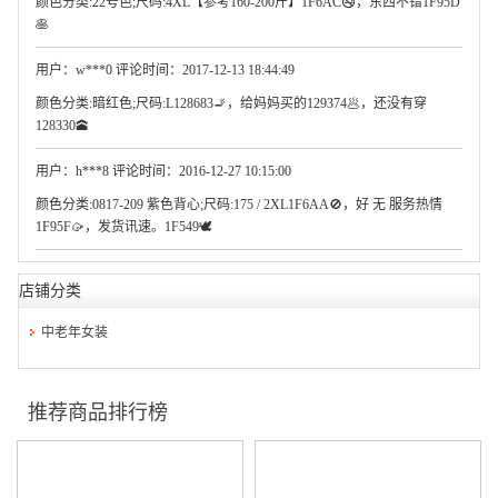
颜色分类:22号色;尺码:4XL【参考160-200斤】1F6AC🚭，东西不错1F95D
🥞
用户：w***0 评论时间：2017-12-13 18:44:49
颜色分类:暗红色;尺码:L128683🚬，给妈妈买的129374🥟，还没有穿
128330🕋
用户：h***8 评论时间：2016-12-27 10:15:00
颜色分类:0817-209 紫色背心;尺码:175 / 2XL1F6AA🚫，好 无 服务热情
1F95F🥠，发货讯速。1F549🕊
店铺分类
中老年女装
推荐商品排行榜