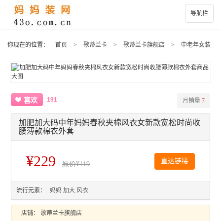
导航栏
你现在的位置：
首页
>
歌蒂兰卡
>
歌蒂兰卡旗舰店
>
中老年女装
191
喜欢
月销量
7
加肥加大码中年妈妈春秋夹棉风衣女新款宽松时尚收
腰薄款棉衣外套
¥229
直达链接
原价
¥119
流行元素：
妈妈
加大
风衣
店铺：
歌蒂兰卡旗舰店