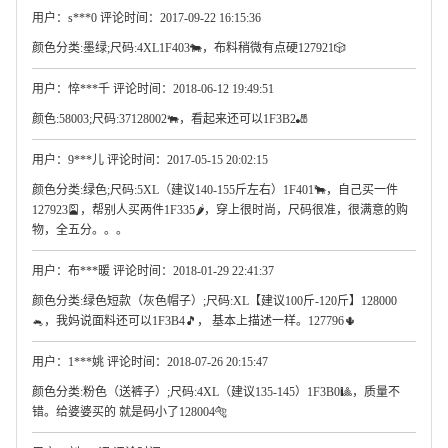
用户：s***0 评论时间：2017-09-22 16:15:36
颜色分类:墨绿;尺码:4XL1F403🐄，布料稍微有点硬127921🎲
用户：悴***千 评论时间：2018-06-12 19:49:51
颜色:58003;尺码:37128002🐃，看起来还可以1F3B2🎳
用户：9***儿 评论时间：2017-05-15 20:02:15
颜色分类:绿色;尺码:5XL（建议140-155斤左右）1F401🐂，自己买一件
127923🎴，帮别人买两件1F335🌶，穿上很时尚，尺码很准，很满意的购
物，全五分。。。
用户：布***暖 评论时间：2018-01-29 22:41:37
颜色分类:绿色短款（灰色帽子）;尺码:XL【建议100斤-120斤】128000
🐁，我妈说面料还可以1F3B4🎵， 基本上描述一样。127796🌵
用户：1***姚 评论时间：2018-07-26 20:15:47
颜色分类:粉色（送裤子）;尺码:4XL（建议135-145）1F3B0🎱，质量不
错。给婆婆买的 就是码小了128004🐅