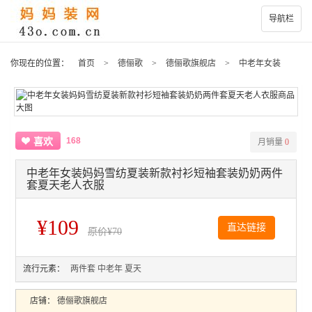
导航栏
你现在的位置：
首页
>
德俪歌
>
德俪歌旗舰店
>
中老年女装
168
喜欢
月销量
0
中老年女装妈妈雪纺夏装新款衬衫短袖套装奶奶两件
套夏天老人衣服
¥109
直达链接
原价
¥70
流行元素：
两件套
中老年
夏天
店铺：
德俪歌旗舰店