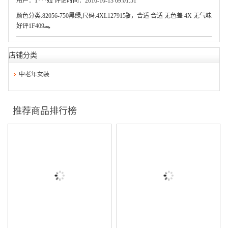
用户：1***妞 评论时间：2016-10-13 09:01:51
颜色分类:82056-750黑绿;尺码:4XL127915🎬，合适 合适 无色差 4X 无气味
好评1F409🐊
店铺分类
中老年女装
推荐商品排行榜