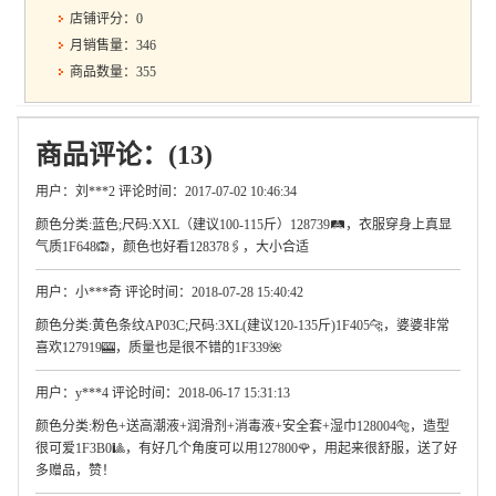
店铺评分：0
月销售量：346
商品数量：355
商品评论：(13)
用户：刘***2 评论时间：2017-07-02 10:46:34
颜色分类:蓝色;尺码:XXL（建议100-115斤）128739🛤，衣服穿身上真显
气质1F648🙉，颜色也好看128378🖇，大小合适
用户：小***奇 评论时间：2018-07-28 15:40:42
颜色分类:黄色条纹AP03C;尺码:3XL(建议120-135斤)1F405🐆，婆婆非常
喜欢127919🎰，质量也是很不错的1F339🌺
用户：y***4 评论时间：2018-06-17 15:31:13
颜色分类:粉色+送高潮液+润滑剂+消毒液+安全套+湿巾128004🐅，造型
很可爱1F3B0🎱，有好几个角度可以用127800🌹，用起来很舒服，送了好
多赠品，赞！