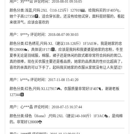
用户：刘***诏 评论时间：2018-08-01 09:16:05
颜色分类:浅蓝;尺码:2XL（110-125斤）127919🎰，给我妈买的1F405🐆，
她个子高127358🅿，适合穿长款，还没有给他试穿，面料挺舒服的，看起
来很洋气，应该会喜欢的
用户：9***y 评论时间：2018-08-07 09:30:03
颜色分类:红色绣花;尺码:XL（建议118-128斤）1F3AE🎯，我是她家的忠
粉128006🐇，具体说1F171🅾，应该是我妈和我婆婆是她家的忠粉，冬至
夏季无论是羽绒服，棉服，裙子还是休闲的款式都非常符合妈妈的胃口，
真的很棒，现在买衣服主要还是看品质，她家的品质真的性价比超高了，
喜欢的亲真的可以下手了，起码我买她家的衣服从家就没有让人失望过！
用户：b***u 评论时间：2017-11-08 15:41:20
颜色分类:红色;尺码:XL127917🎮，衣服质量非常好1F407🐈，谢谢老板
127344🅱
用户：心***晶 评论时间：2018-07-15 16:37:44
颜色分类:绿色（Home）;尺码:2XL（建议140-160斤）1F3AC🎭，是纯棉
的。非常好128008🐉