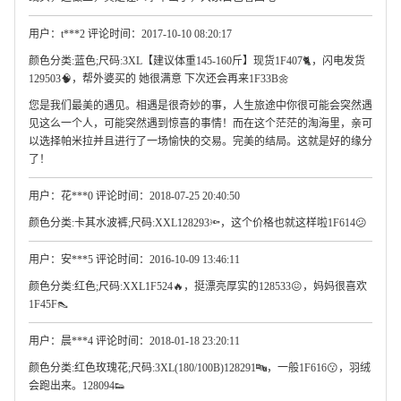
用户：t***2 评论时间：2017-10-10 08:20:17
颜色分类:蓝色;尺码:3XL【建议体重145-160斤】现货1F407🐈，闪电发货
129503🧠，帮外婆买的 她很满意 下次还会再来1F33B🌼
您是我们最美的遇见。相遇是很奇妙的事，人生旅途中你很可能会突然遇
见这么一个人，可能突然遇到惊喜的事情！而在这个茫茫的淘海里，亲可
以选择帕米拉并且进行了一场愉快的交易。完美的结局。这就是好的缘分
了！
用户：花***0 评论时间：2018-07-25 20:40:50
颜色分类:卡其水波裤;尺码:XXL128293🔦，这个价格也就这样啦1F614😕
用户：安***5 评论时间：2016-10-09 13:46:11
颜色分类:红色;尺码:XXL1F524🔥，挺漂亮厚实的128533😖，妈妈很喜欢
1F45F👠
用户：晨***4 评论时间：2018-01-18 23:20:11
颜色分类:红色玫瑰花;尺码:3XL(180/100B)128291🔤，一般1F616😗，羽绒
会跑出来。128094👟