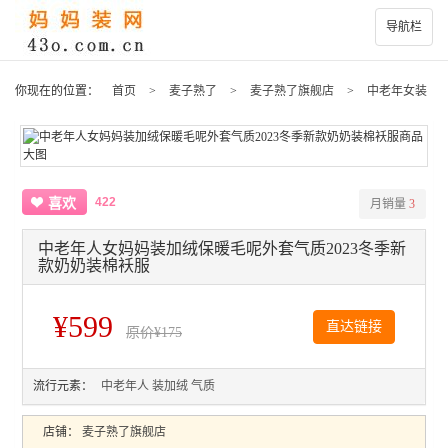
导航栏
你现在的位置：
首页
>
麦子熟了
>
麦子熟了旗舰店
>
中老年女装
422
喜欢
月销量
3
中老年人女妈妈装加绒保暖毛呢外套气质2023冬季新
款奶奶装棉袄服
¥599
直达链接
原价
¥175
流行元素：
中老年人
装加绒
气质
店铺：
麦子熟了旗舰店