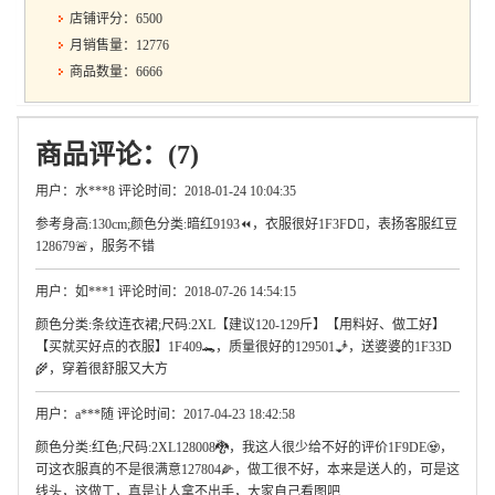
店铺评分：6500
月销售量：12776
商品数量：6666
商品评论：(7)
用户：水***8 评论时间：2018-01-24 10:04:35
参考身高:130cm;颜色分类:暗红9193⏪，衣服很好1F3FD🏾，表扬客服红豆
128679🚨，服务不错
用户：如***1 评论时间：2018-07-26 14:54:15
颜色分类:条纹连衣裙;尺码:2XL【建议120-129斤】【用料好、做工好】
【买就买好点的衣服】1F409🐊，质量很好的129501🧞，送婆婆的1F33D
🌾，穿着很舒服又大方
用户：a***随 评论时间：2017-04-23 18:42:58
颜色分类:红色;尺码:2XL128008🐉，我这人很少给不好的评价1F9DE🧟，
可这衣服真的不是很满意127804🌽，做工很不好，本来是送人的，可是这
线头，这做工，真是让人拿不出手，大家自己看图吧