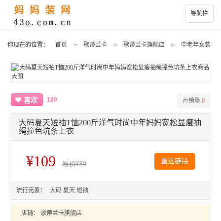
导航栏
你现在的位置：
首页
>
歌蒂兰卡
>
歌蒂兰卡旗舰店
>
中老年女装
180
喜欢
月销量
0
大码夏天短袖T恤200斤洋气时尚中年妈妈宽松显瘦抽
绳撞色坑条上衣
¥109
直达链接
原价
¥59
流行元素：
大码
夏天
短袖
店铺：
歌蒂兰卡旗舰店