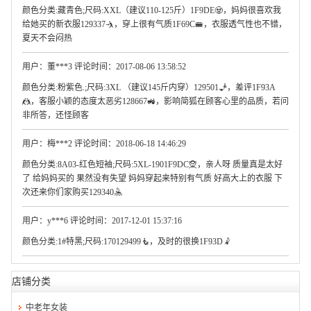
颜色分类:藏青色;尺码:XXL（建议110-125斤）1F9DE🧟，妈妈很喜欢我
给她买的新衣服129337🤺，穿上很有气质1F69C🚝，衣服透气性也不错，
夏天不会闷热
用户：董***3 评论时间：2017-08-06 13:58:52
颜色分类:粉紫色.;尺码:3XL （建议145斤内穿）129501🧞，差评1F93A
🤼，客服小颖的态度太恶劣128667🚜，影响简狐在顾客心里的品质，若问
非所答，还怪顾客
用户：梅***2 评论时间：2018-06-18 14:46:29
颜色分类:8A03-红色短袖;尺码:5XL-1901F9DC🧝，亲人呀 质量真是太好
了 给妈妈买的 果然没有失望 妈妈穿起来特别有气质 好高大上的衣服 下
次还来你们家购买129340🤽
用户：y***6 评论时间：2017-12-01 15:37:16
颜色分类:1#特黑;尺码:170129499🧜，及时的很换1F93D🤾
店铺分类
中老年女装